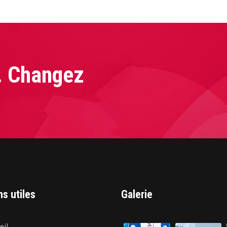
 l’univers complexe des monnaies numériques en toute
. Changez
ns utiles
Galerie
eil