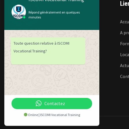
Lie
Répond généralement en quelques
minutes
Accu
A pr
For
Toute question relative à ISCOMI
Institut Supérieur de Commerce,
Vocational Training?
Loca
Management et d’Ingénierie
Actu
Con
+241 74 99 45 83
contact@iscomi.net
Contactez
Online | ISCOMI Vocational Training