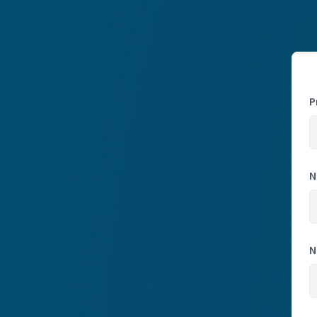
P
N
N