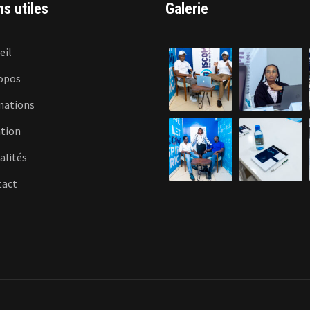
ns utiles
Galerie
eil
opos
mations
tion
alités
tact