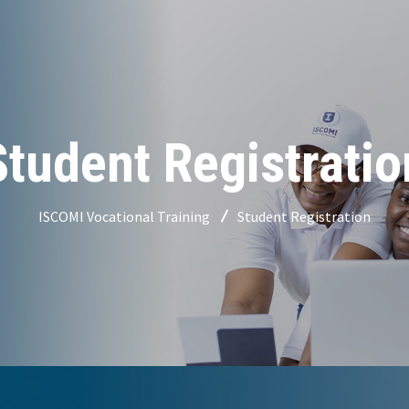
Student Registratio
ISCOMI Vocational Training
Student Registration