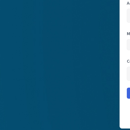
A
M
C