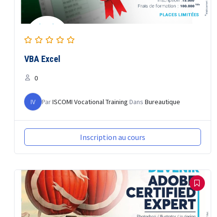
VBA Excel
0
IV
Par
ISCOMI Vocational Training
Dans
Bureautique
Inscription au cours