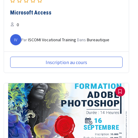
Microsoft Access
0
IV
Par
ISCOMI Vocational Training
Dans
Bureautique
Inscription au cours