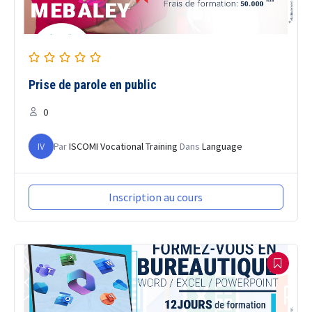
Prise de parole en public
0
IV
Par
ISCOMI Vocational Training
Dans
Language
Inscription au cours