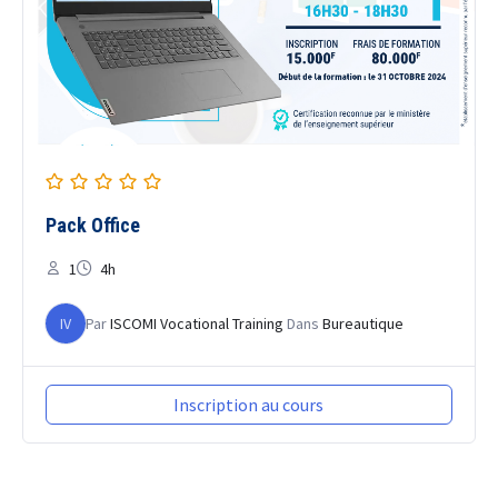
Pack Office
1
4h
IV
Par
ISCOMI Vocational Training
Dans
Bureautique
Inscription au cours