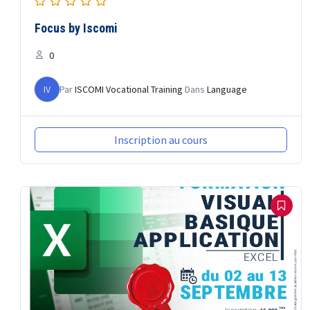
Focus by Iscomi
0
IV
Par
ISCOMI Vocational Training
Dans
Language
Inscription au cours