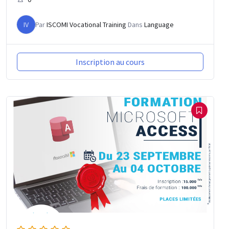
IV
Par
ISCOMI Vocational Training
Dans
Language
Inscription au cours